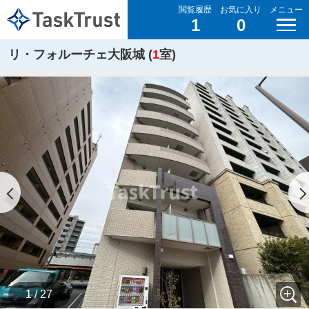
閲覧履歴
お気に入り
メニュー
1
0
リ・フォルーチェ大阪城 (
1
室)
1 / 27