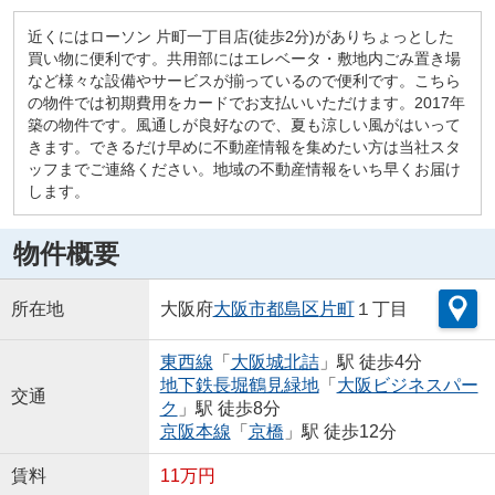
近くにはローソン 片町一丁目店(徒歩2分)がありちょっとした
買い物に便利です。共用部にはエレベータ・敷地内ごみ置き場
など様々な設備やサービスが揃っているので便利です。こちら
の物件では初期費用をカードでお支払いいただけます。2017年
築の物件です。風通しが良好なので、夏も涼しい風がはいって
きます。できるだけ早めに不動産情報を集めたい方は当社スタ
ッフまでご連絡ください。地域の不動産情報をいち早くお届け
します。
物件概要
所在地
大阪府
大阪市都島区
片町
１丁目
東西線
「
大阪城北詰
」駅 徒歩4分
地下鉄長堀鶴見緑地
「
大阪ビジネスパー
交通
ク
」駅 徒歩8分
京阪本線
「
京橋
」駅 徒歩12分
賃料
11万円