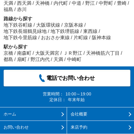
天満
/
西天満
/
天神橋
/
内代町
/
中道
/
野江
/
中野町
/
豊崎
/
福島
/
赤川
路線から探す
地下鉄谷町線
/
大阪環状線
/
京阪本線
/
地下鉄長堀鶴見緑地
/
地下鉄堺筋線
/
東西線
/
地下鉄今里筋線
/
おおさか東線
/
片町線
/
阪神本線
駅から探す
京橋
/
南森町
/
大阪天満宮
/
ＪＲ野江
/
天神橋筋六丁目
/
都島
/
扇町
/
野江内代
/
天満
/
中崎町
電話でお問い合わせ
営業時間：
10:00～19:00
定休日：
年末年始
ホーム
会社概要
お問い合わせ
来店予約