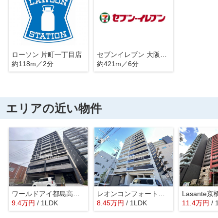
ローソン 片町一丁目店
セブンイレブン 大阪片町店
約118m／2分
約421m／6分
エリアの近い物件
ワールドアイ都島高倉町
レオンコンフォート都島
Lasante京
9.4
万
円
/ 1LDK
8.45
万
円
/ 1LDK
11.4
万
円
/ 