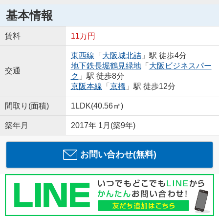
基本情報
賃料
11万円
東西線
「
大阪城北詰
」駅 徒歩4分
地下鉄長堀鶴見緑地
「
大阪ビジネスパー
交通
ク
」駅 徒歩8分
京阪本線
「
京橋
」駅 徒歩12分
間取り(面積)
1LDK(40.56㎡)
築年月
2017年 1月(築9年)
お問い合わせ(無料)